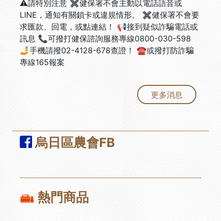
⚠️請特別注意 ✖️健保署不會主動以電話語音或
LINE，通知有關鎖卡或違規情形。 ✖️健保署不會要
求匯款、回電，或點連結！ 📢接到疑似詐騙電話或
訊息 📞可撥打健保諮詢服務專線0800-030-598
🤳手機請撥02-4128-678查證！ ☎️或撥打防詐騙
專線165報案
更多消息
烏日區農會FB
熱門商品