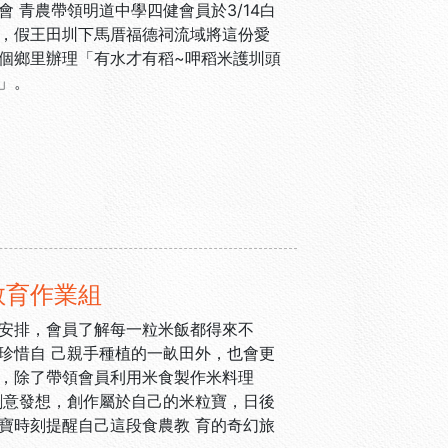
，假王田圳下馬厝福德祠流域將這份愛
個鄉里辦理「有水才有稻~呷稻米護圳頭
」。