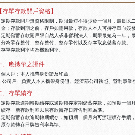
【存單存款開戶資格】
定期存款開戶無資格限制，期限最短不得少於一個月，最長以
金；存款到期之前，存戶如需用款，存款人本人可持存單向簽
.
定期儲蓄存款開戶限自然人或非營利法人，期限最短為一年，
分為零存整付、整存整付、整存零付以及存本取息儲蓄存款。
.
存單存款利率均為機動利率。
一、應攜帶之證件
1. 個人戶：本人攜帶身份證及印章。
2. 公司戶：負責人本人攜帶身份證、經濟部公司執照、營利事業
二、存單續存
定期存款逾期轉期續存或逾期轉存定期儲蓄存款，如預期一個
續存，新存款利率以原存款轉存日牌告利率為準。
.
定期儲蓄存款逾期轉期續存，如預期二個月內可辦理續存手續
原存款轉存日牌告利率為準。