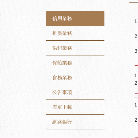
信用業務
1.
推廣業務
2
供銷業務
3
保險業務
會務業務
公告事項
1.
表單下載
2
網路銀行