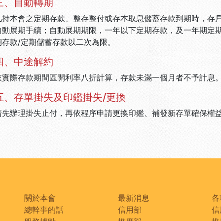
三、自動轉期
凡持本會之定期存款、整存整付或存本取息儲蓄存款到期時，存
自動展期手續；自動展期期限，一年以下定期存款，及一年期定
期存款/定期儲蓄存款以二次為限。
四、中途解約
依實際存款期間區開利率八折計算，存款未滿一個月者不予計息
五、存單掛失及印鑑掛失/更換
請先辦理掛失止付，再依程序申請更換印鑑、補發新存單確保權
關於本會
最新消息
各
總幹事的話
信用部
信