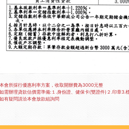
※本會所採行優惠利率方案，收取開辦費為3000元整
※如需辦理貣款估價需準備:１.身份證、健保卡(雙證件)２.印章3
※如有疑問請洽本會放款組詢問