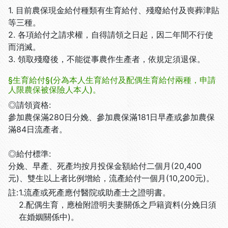
1. 目前農保現金給付種類有生育給付、殘廢給付及喪葬津貼
等三種。
2. 各項給付之請求權，自得請領之日起，因二年間不行使
而消滅。
3. 領取殘廢後，不能從事農作生產者，依規定須退保。
§生育給付§(分為本人生育給付及配偶生育給付兩種，申請
人限農保被保險人本人)。
◎請領資格:
參加農保滿280日分娩、參加農保滿181日早產或參加農保
滿84日流產者。
◎給付標準:
分娩、早產、死產均按月投保金額給付二個月(20,400
元)、雙生以上者比例增給，流產給付一個月(10,200元)。
註:
1.流產或死產應付醫院或助產士之證明書。
2.配偶生育，應檢附證明夫妻關係之戶籍資料(分娩日須
在婚姻關係中)。