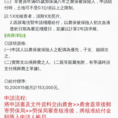
(三) 非會員年滿65歲加保滿八年之農保被保險人，申請給
付時，土地可不受0.1公頃以上之限制。
註:
1.X光檢查者，須附X光照片。
2.因尿毒洗腎申請殘廢給付，以農保被保險人初次血液
透析日期為審定殘廢日，並據以計算2年請求權。
§喪葬津貼§
◎請領資格:
(一)申請人以農保被保險人之配偶為優先，子女、媳婦次
之。
(二)實際支出殯葬費之人。(二親等親屬免附，有爭議時須
支付殯葬費之單據)。
◎給付標準:
10,200X15個月計153,000元。
申請流程:
將申請書及文件資料交由農會>>農會蓋章後郵
寄勞保局>>勞保局審查核准後，將核准給付金
額匯入申請人帳戶。