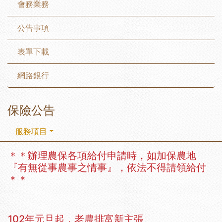
會務業務
公告事項
表單下載
網路銀行
保險公告
服務項目
＊＊辦理農保各項給付申請時，如加保農地
『有無從事農事之情事』，依法不得請領給付
＊＊
102年元旦起，老農排富新主張