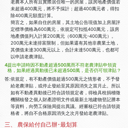
老農本人所有且實際居住唯一的房屋，該房地產價值若
未超過400萬元，將不予採計；超過400萬元者，得扣
除400萬元額度計算。
簡言之，如果自住的房屋，其土地公告現值加上房屋評
定標準價格為600萬元，依規定可扣抵400萬元，該房
地產價值列入計算200萬元（600萬元-400萬元）。
200萬元未達排富限制，但如果還有其他非農業土地，
其價值未達300萬元以上，合計未達500萬元，也都可
以申請老農津貼。
4.
提出申請時因不動產超過500萬而不符老農津貼申領資
格，如果經過異動後已未超過500萬，是否仍可領津貼？
答:
依規定，有不動產價值超過500萬元之情形者，不予發
給老農津貼，或停止發給至其原因消失之當月止。所以
如有不動產異動後已符合請領規定者，得檢具稅捐稽徵
機關核發之個人財產證明文件或最新土地建物登記謄本
等資料，向勞工保險局提出異議。經審核已符合請領資
格者，將自不合格原因消失之次月發給老農津貼。
三、 農保給付自己辦･最划算