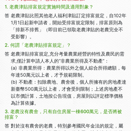
1. 老農津貼排富規定實施時間及適用對象？
答：
老農津貼比照其他老人福利津貼訂定排富規定，自102年
1月1日起新申請者，開始受排富規定限制，排富原則為
「排新不排舊」（即目前已領取老農津貼的老農完全不
受影響）。
2. 何謂「老農津貼排富規定」？
答：
老農津貼排富規定,充分考量農業經營的特性及農民的需
求,僅計算申請人本人的“非農業所得及不動產”：
(a) 非農業所得：農業所得以外之個人綜合所得總額，每
年達50萬元以上者，才予規範限制。
(b) 不動產：扣除農地、農舍後，個人所擁有的房地產達
新臺幣500萬元以上者，才會受到限制；上述房地產不
以市價計算，土地按公告現值，房屋則以評定標準價格
為計算依據。
3. 老農沒有農舍，只有自住房屋一棟600萬元，是否將被
排富？
答：
對於沒有農舍的老農，特別參考國民年金法的規定，屬