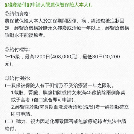
§殘廢給付§(申請人限農保被保險人本人)。
◎請領資格:
農保被保險人本人於加保期間因傷、病，經治瘵後症狀固
定，經醫療機構診斷永久殘廢或治療一年以上，經醫療機構
診斷永不能復原者。
◎給付標準:
1~15級，最高1200日(408,000元)，最低30日(10,200
元)。
◎給付例外:
(一)
農保被保險人有下例情形不受治療滿一年之限制。
1.截肢、腎臟、脾臟切除或婦女未滿45歲摘除兩側卵巢
或子宮者 (傷口癒合即可申請)。
2.經醫院診斷需長期血液透析治療(洗腎)者一經診斷確立
即可申請。
(二) 聽力、視力因老化導致障害或無診療紀錄者無法申請
給付。