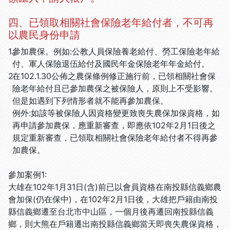
四、已領取相關社會保險老年給付者，不可再
以農民身份申請
1.
參加農保。例如:公教人員保險養老給付、勞工保險老年給
付、軍人保險退伍給付及國民年金保險老年年金給付。
2.
在102.1.30公佈之農保條例修正施行前，已領相關社會保
險老年給付且已參加農保之被保險人，原則上不受影響。
但是如遇到下列情形者就不能再參加農保。
例外:如該等被保險人因資格變更致喪失農保加保資格，如
再申請參加農保，應重新審查，即應依102年2月1日後之
規定重新審查，已領取相關社會保險老年給付者不得再參
加農保。
參加案例1:
大雄在102年1月31日(含)前已以會員資格在南投縣信義鄉農
會加保(仍在保中)，在102年2月1日後，大雄把戶籍由南投
縣信義鄉遷至台北市中山區，一個月後再遷回南投縣信義
鄉，則大熊在戶籍遷出南投縣信義鄉當天即喪失農保資格，